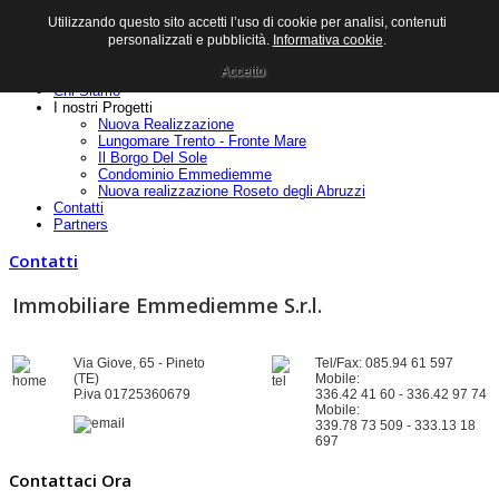
Utilizzando questo sito accetti l’uso di cookie per analisi, contenuti
personalizzati e pubblicità.
Informativa cookie
.
Accetto
Home
Chi Siamo
I nostri Progetti
Nuova Realizzazione
Lungomare Trento - Fronte Mare
Il Borgo Del Sole
Condominio Emmediemme
Nuova realizzazione Roseto degli Abruzzi
Contatti
Partners
Contatti
Immobiliare Emmediemme S.r.l.
Via Giove, 65 - Pineto
Tel/Fax: 085.94 61 597
(TE)
Mobile:
P.iva 01725360679
336.42 41 60 - 336.42 97 74
Mobile:
339.78 73 509 - 333.13 18
697
Contattaci Ora