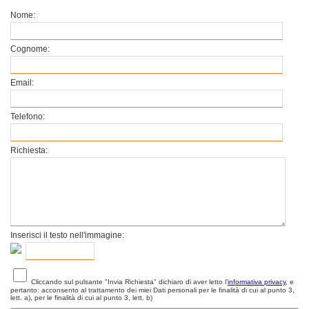
Nome:
Cognome:
Email:
Telefono:
Richiesta:
Inserisci il testo nell'immagine:
Cliccando sul pulsante "Invia Richiesta" dichiaro di aver letto l’
informativa privacy
, e
pertanto: acconsento al trattamento dei miei Dati personali per le finalità di cui al punto 3,
lett. a), per le finalità di cui al punto 3, lett. b)