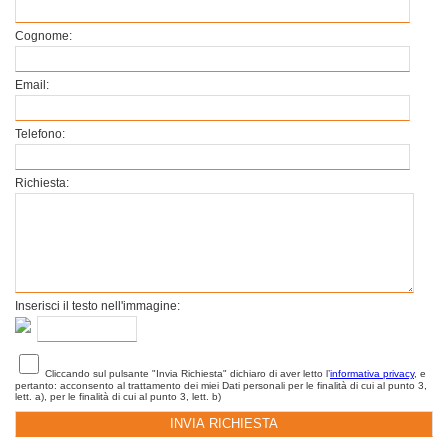
Cognome:
Email:
Telefono:
Richiesta:
Inserisci il testo nell'immagine:
Cliccando sul pulsante "Invia Richiesta" dichiaro di aver letto l’
informativa privacy
, e
pertanto: acconsento al trattamento dei miei Dati personali per le finalità di cui al punto 3,
lett. a), per le finalità di cui al punto 3, lett. b)