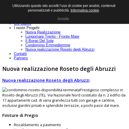
Utilizzando questo sito accetti l’uso di cookie per analisi, contenuti
personalizzati e pubblicità.
Informativa cookie
.
Accetto
Home
Chi Siamo
I nostri Progetti
Nuova Realizzazione
Lungomare Trento - Fronte Mare
Il Borgo Del Sole
Condominio Emmediemme
Nuova realizzazione Roseto degli Abruzzi
Contatti
Partners
Nuova realizzazione Roseto degli Abruzzi
Nuova realizzazione Roseto degli Abruzzi
Prestigioso complesso in
Roseto degli Abruzzi (TE), Via Nazionale Nord costituito da n. 2 edifici da
17 appartamenti cad. di varia grandezza tutti con garage e cantine,
esclusivi giardini privati e splendide terrazze, a pochi passi dal mare.
Finiture di Pregio
Riscaldamento a pavimento